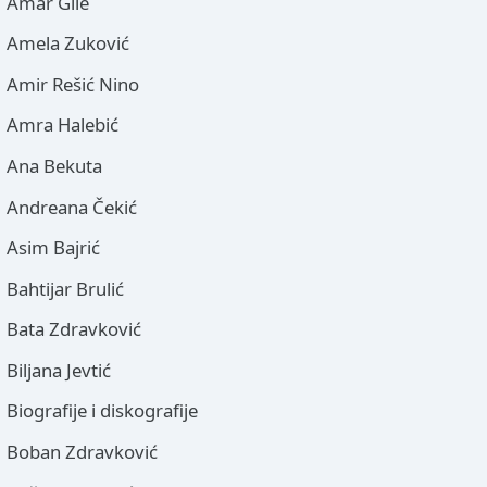
Amar Gile
Amela Zuković
Amir Rešić Nino
Amra Halebić
Ana Bekuta
Andreana Čekić
Asim Bajrić
Bahtijar Brulić
Bata Zdravković
Biljana Jevtić
Biografije i diskografije
Boban Zdravković