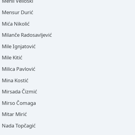
Menil Velioski
Mensur Durić
Mića Nikolić
Milanče Radosavljević
Mile Ignjatović
Mile Kitić
Milica Pavlović
Mina Kostić
Mirsada Čizmić
Mirso Čomaga
Mitar Mirić
Nada Topčagić