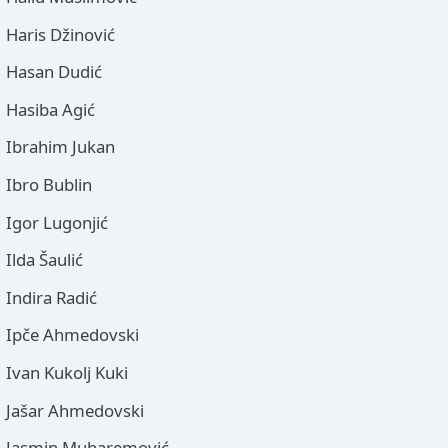
Haris Džinović
Hasan Dudić
Hasiba Agić
Ibrahim Jukan
Ibro Bublin
Igor Lugonjić
Ilda Šaulić
Indira Radić
Ipče Ahmedovski
Ivan Kukolj Kuki
Jašar Ahmedovski
Jasmin Muharemović