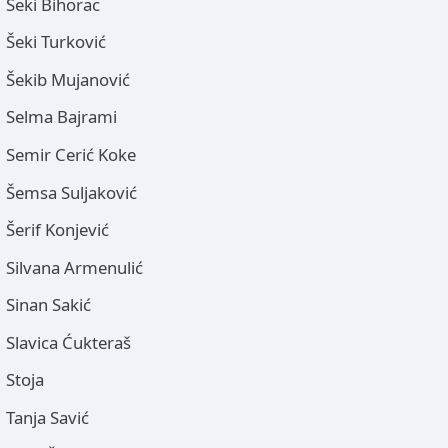
Šeki Bihorac
Šeki Turković
Šekib Mujanović
Selma Bajrami
Semir Cerić Koke
Šemsa Suljaković
Šerif Konjević
Silvana Armenulić
Sinan Sakić
Slavica Ćukteraš
Stoja
Tanja Savić