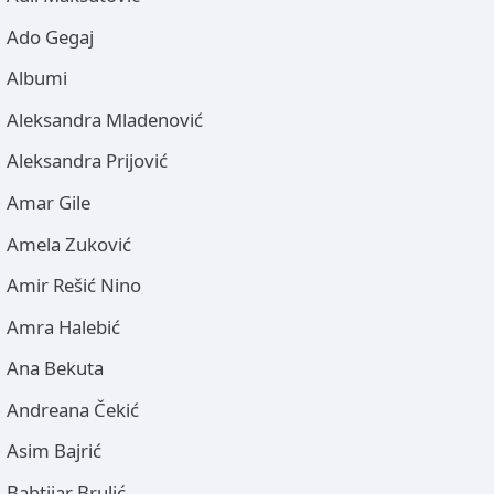
Ado Gegaj
Albumi
Aleksandra Mladenović
Aleksandra Prijović
Amar Gile
Amela Zuković
Amir Rešić Nino
Amra Halebić
Ana Bekuta
Andreana Čekić
Asim Bajrić
Bahtijar Brulić