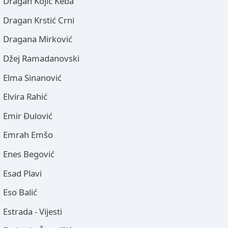
Dragan Kojić Keba
Dragan Krstić Crni
Dragana Mirković
Džej Ramadanovski
Elma Sinanović
Elvira Rahić
Emir Đulović
Emrah Emšo
Enes Begović
Esad Plavi
Eso Balić
Estrada - Vijesti