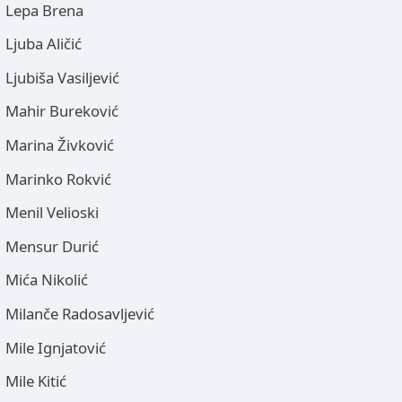
Lepa Brena
Ljuba Aličić
Ljubiša Vasiljević
Mahir Bureković
Marina Živković
Marinko Rokvić
Menil Velioski
Mensur Durić
Mića Nikolić
Milanče Radosavljević
Mile Ignjatović
Mile Kitić