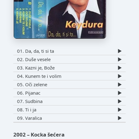
01. Da, da, ti si ta
▶️
02. Duše vesele
▶️
03. Kazni je, Bože
▶️
04. Kunem te i volim
▶️
05. Oči zelene
▶️
06. Pijanac
▶️
07. Sudbina
▶️
08. Ti i ja
▶️
09. Varalica
▶️
2002 – Kocka šećera