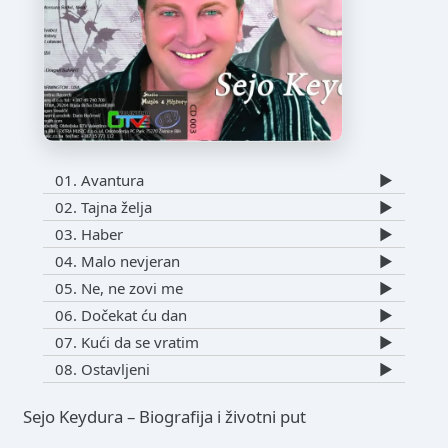
01. Avantura
▶️
02. Tajna želja
▶️
03. Haber
▶️
04. Malo nevjeran
▶️
05. Ne, ne zovi me
▶️
06. Dočekat ću dan
▶️
07. Kući da se vratim
▶️
08. Ostavljeni
▶️
Sejo Keydura – Biografija i životni put