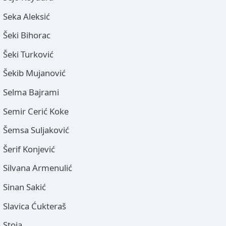
Seka Aleksić
Šeki Bihorac
Šeki Turković
Šekib Mujanović
Selma Bajrami
Semir Cerić Koke
Šemsa Suljaković
Šerif Konjević
Silvana Armenulić
Sinan Sakić
Slavica Ćukteraš
Stoja