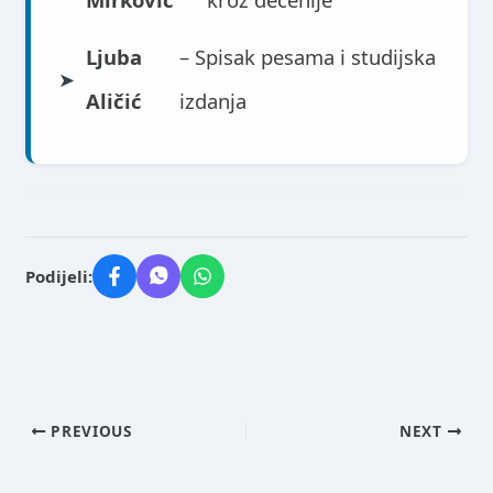
Ljuba
– Spisak pesama i studijska
➤
Aličić
izdanja
Podijeli:
PREVIOUS
NEXT