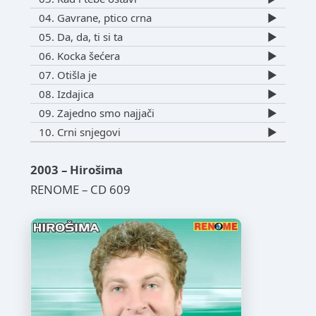
04. Gavrane, ptico crna
▶️
05. Da, da, ti si ta
▶️
06. Kocka šećera
▶️
07. Otišla je
▶️
08. Izdajica
▶️
09. Zajedno smo najjači
▶️
10. Crni snjegovi
▶️
2003 – Hirošima
RENOME – CD 609