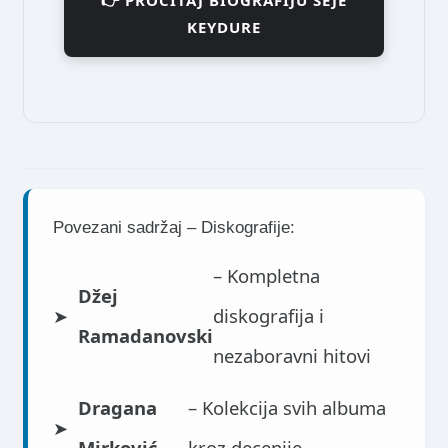
👉 PROČITAJ BIOGRAFIJU SEJE
KEYDURE
Povezani sadržaj – Diskografije:
– Kompletna
Džej
➤
diskografija i
Ramadanovski
nezaboravni hitovi
Dragana
– Kolekcija svih albuma
➤
Mirković
kroz decenije