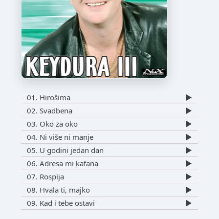
01. Hirošima
▶️
02. Svadbena
▶️
03. Oko za oko
▶️
04. Ni više ni manje
▶️
05. U godini jedan dan
▶️
06. Adresa mi kafana
▶️
07. Rospija
▶️
08. Hvala ti, majko
▶️
09. Kad i tebe ostavi
▶️