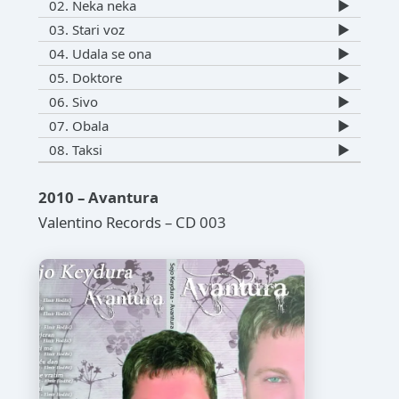
02. Neka neka
▶️
03. Stari voz
▶️
04. Udala se ona
▶️
05. Doktore
▶️
06. Sivo
▶️
07. Obala
▶️
08. Taksi
▶️
2010 – Avantura
Valentino Records – CD 003