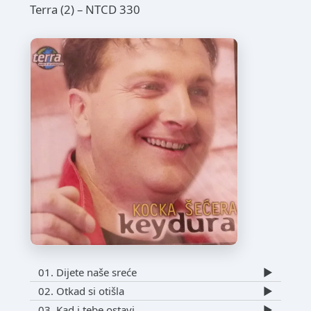
Terra (2) – NTCD 330
01. Dijete naše sreće
▶️
02. Otkad si otišla
▶️
03. Kad i tebe ostavi
▶️