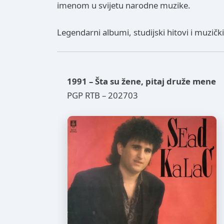
imenom u svijetu narodne muzike.
Legendarni albumi, studijski hitovi i muzičk
1991 – Šta su žene, pitaj druže mene
PGP RTB – 202703