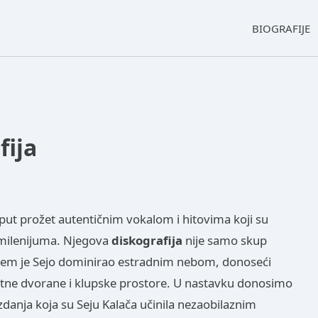
BIOGRAFIJE
fija
put prožet autentičnim vokalom i hitovima koji su
 milenijuma. Njegova
diskografija
nije samo skup
jem je Sejo dominirao estradnim nebom, donoseći
rtne dvorane i klupske prostore. U nastavku donosimo
zdanja koja su Seju Kalača učinila nezaobilaznim