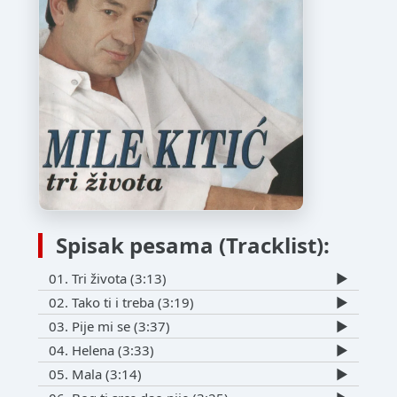
Spisak pesama (Tracklist):
01. Tri života (3:13)
▶️
02. Tako ti i treba (3:19)
▶️
03. Pije mi se (3:37)
▶️
04. Helena (3:33)
▶️
05. Mala (3:14)
▶️