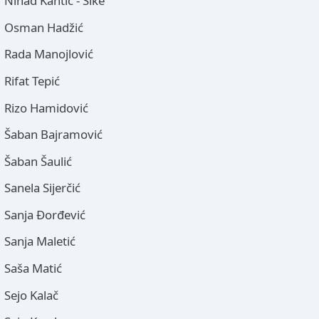
Nihad Kantić - Šike
Osman Hadžić
Rada Manojlović
Rifat Tepić
Rizo Hamidović
Šaban Bajramović
Šaban Šaulić
Sanela Sijerčić
Sanja Đorđević
Sanja Maletić
Saša Matić
Sejo Kalač