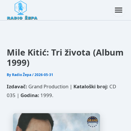
Mile Kitić: Tri života (Album
1999)
By
Radio Žepa
/
2026-05-31
Izdavač:
Grand Production |
Kataloški broj:
CD
035 |
Godina:
1999.