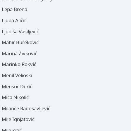
Lepa Brena
Ljuba Aličić
Ljubiša Vasiljević
Mahir Bureković
Marina Živković
Marinko Rokvić
Menil Velioski
Mensur Durić
Mića Nikolić
Milanče Radosavljević
Mile Ignjatović
Mile Kitić