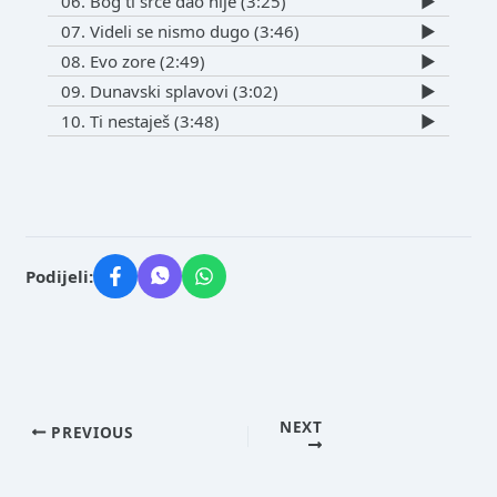
06. Bog ti srce dao nije (3:25)
▶️
07. Videli se nismo dugo (3:46)
▶️
08. Evo zore (2:49)
▶️
09. Dunavski splavovi (3:02)
▶️
10. Ti nestaješ (3:48)
▶️
Podijeli:
NEXT
PREVIOUS