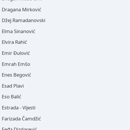
Dragana Mirković
Džej Ramadanovski
Elma Sinanović
Elvira Rahić
Emir Đulović
Emrah Emšo
Enes Begović
Esad Plavi
Eso Balić
Estrada - Vijesti
Farizada Čamdžić
Feđa Dizdarević