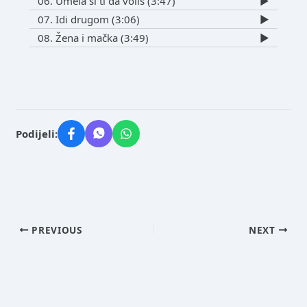
06. Umela si ti da voliš (3:47)
▶️
07. Idi drugom (3:06)
▶️
08. Žena i mačka (3:49)
▶️
Podijeli:
PREVIOUS
NEXT