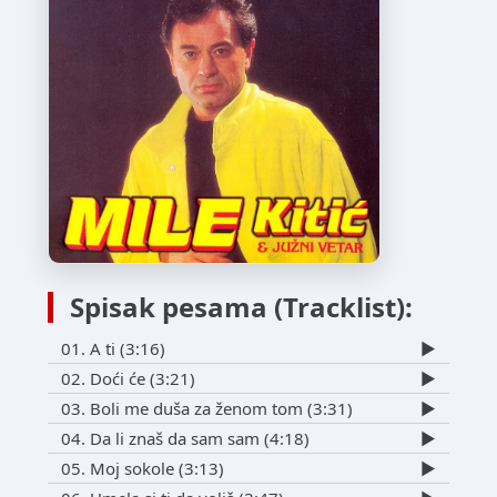
Spisak pesama (Tracklist):
01. A ti (3:16)
▶️
02. Doći će (3:21)
▶️
03. Boli me duša za ženom tom (3:31)
▶️
04. Da li znaš da sam sam (4:18)
▶️
05. Moj sokole (3:13)
▶️