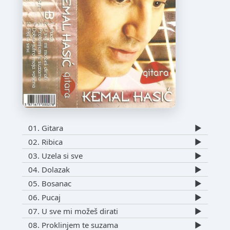
01. Gitara
▶️
02. Ribica
▶️
03. Uzela si sve
▶️
04. Dolazak
▶️
05. Bosanac
▶️
06. Pucaj
▶️
07. U sve mi možeš dirati
▶️
08. Proklinjem te suzama
▶️