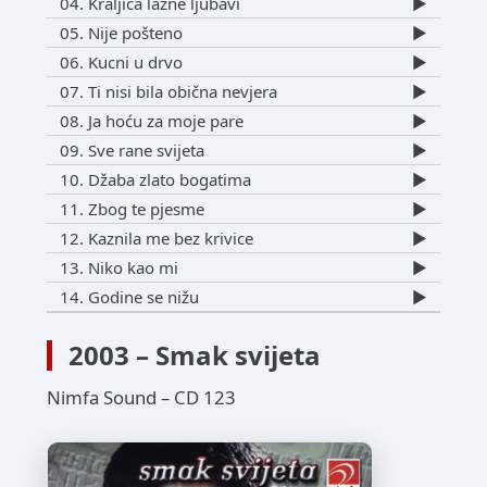
04. Kraljica lažne ljubavi
▶️
05. Nije pošteno
▶️
06. Kucni u drvo
▶️
07. Ti nisi bila obična nevjera
▶️
08. Ja hoću za moje pare
▶️
09. Sve rane svijeta
▶️
10. Džaba zlato bogatima
▶️
11. Zbog te pjesme
▶️
12. Kaznila me bez krivice
▶️
13. Niko kao mi
▶️
14. Godine se nižu
▶️
2003 – Smak svijeta
Nimfa Sound – CD 123