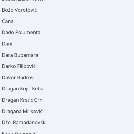
Božo Vorotović
Ćana
Dado Polumenta
Đani
Dara Bubamara
Darko Filipović
Davor Badrov
Dragan Kojić Keba
Dragan Krstić Crni
Dragana Mirković
Džej Ramadanovski
Elma Sinanović