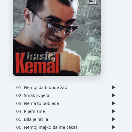
01. Nemoj da ti bude žao
▶️
02. Smak svijeta
▶️
03. Nema tu pobjede
▶️
04. Pijem sine
▶️
05. Bila je ničija
▶️
06. Nemoj majko da me čekaš
▶️