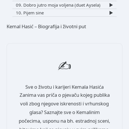
09. Dobro jutro moja voljena (duet Aysela)
▶️
10. Pijem sine
▶️
Kemal Hasić – Biografija i životni put
✍️
Sve o životu i karijeri Kemala Hasića
Zanima vas priča o pjevaču kojeg publika
voli zbog njegove iskrenosti i vrhunskog
glasa? Saznajte sve o Kemalinim
počecima, usponu na bh. estradnoj sceni,