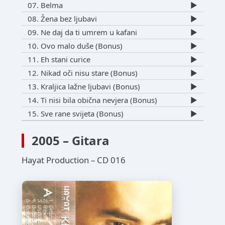
07. Belma
▶️
08. Žena bez ljubavi
▶️
09. Ne daj da ti umrem u kafani
▶️
10. Ovo malo duše (Bonus)
▶️
11. Eh stani curice
▶️
12. Nikad oči nisu stare (Bonus)
▶️
13. Kraljica lažne ljubavi (Bonus)
▶️
14. Ti nisi bila obična nevjera (Bonus)
▶️
15. Sve rane svijeta (Bonus)
▶️
2005 – Gitara
Hayat Production – CD 016