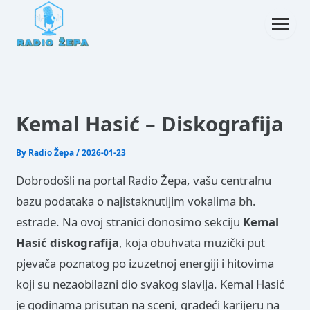
Kemal Hasić – Diskografija
By
Radio Žepa
/
2026-01-23
Dobrodošli na portal Radio Žepa, vašu centralnu
bazu podataka o najistaknutijim vokalima bh.
estrade. Na ovoj stranici donosimo sekciju
Kemal
Hasić diskografija
, koja obuhvata muzički put
pjevača poznatog po izuzetnoj energiji i hitovima
koji su nezaobilazni dio svakog slavlja. Kemal Hasić
je godinama prisutan na sceni, gradeći karijeru na