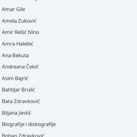
Amar Gile
Amela Zuković
Amir Rešić Nino
Amra Halebić
Ana Bekuta
Andreana Čekić
Asim Bajrić
Bahtijar Brulić
Bata Zdravković
Biljana Jevtić
Biografije i diskografije
Boban Zdravković