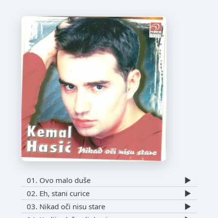
01. Ovo malo duše
▶️
02. Eh, stani curice
▶️
03. Nikad oči nisu stare
▶️