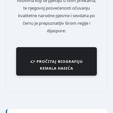
hitovima koji se pjevaju u svim prilikama,
te njegovoj posvećenosti očuvanju
kvalitetne narodne pjesme i sevdaha po
čemu je prepoznatljiv širom regije i
dijaspore:
👉 PROČITAJ BIOGRAFIJU
KEMALA HASIĆA