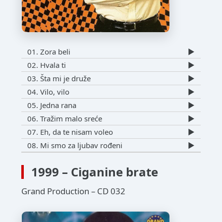
01. Zora beli
▶️
02. Hvala ti
▶️
03. Šta mi je druže
▶️
04. Vilo, vilo
▶️
05. Jedna rana
▶️
06. Tražim malo sreće
▶️
07. Eh, da te nisam voleo
▶️
08. Mi smo za ljubav rođeni
▶️
1999 – Ciganine brate
Grand Production – CD 032