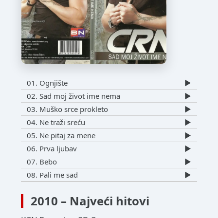
01. Ognjište
▶️
02. Sad moj život ime nema
▶️
03. Muško srce prokleto
▶️
04. Ne traži sreću
▶️
05. Ne pitaj za mene
▶️
06. Prva ljubav
▶️
07. Bebo
▶️
08. Pali me sad
▶️
2010 – Najveći hitovi