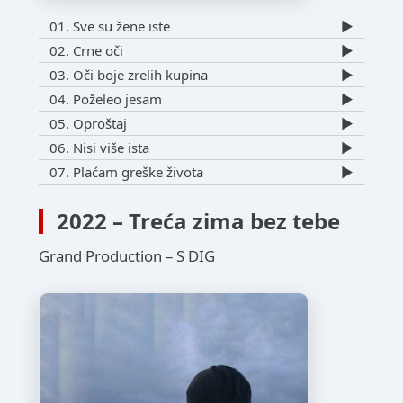
01. Sve su žene iste
▶️
02. Crne oči
▶️
03. Oči boje zrelih kupina
▶️
04. Poželeo jesam
▶️
05. Oproštaj
▶️
06. Nisi više ista
▶️
07. Plaćam greške života
▶️
2022 – Treća zima bez tebe
Grand Production – S DIG