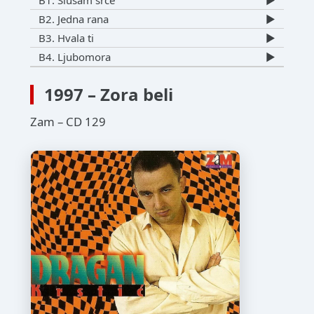
B2. Jedna rana
▶️
B3. Hvala ti
▶️
B4. Ljubomora
▶️
1997 – Zora beli
Zam – CD 129