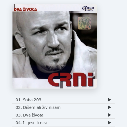
01. Soba 203
▶️
02. Dišem ali živ nisam
▶️
03. Dva života
▶️
04. Ili jesi ili nisi
▶️