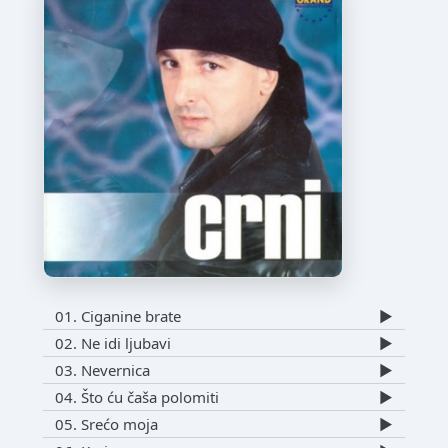
01. Ciganine brate
▶️
02. Ne idi ljubavi
▶️
03. Nevernica
▶️
04. Što ću čaša polomiti
▶️
05. Srećo moja
▶️