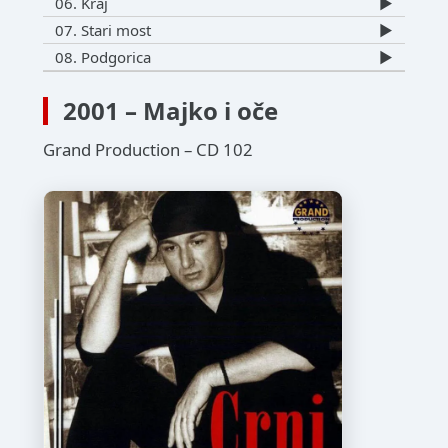
06. Kraj
▶️
07. Stari most
▶️
08. Podgorica
▶️
2001 – Majko i oče
Grand Production – CD 102