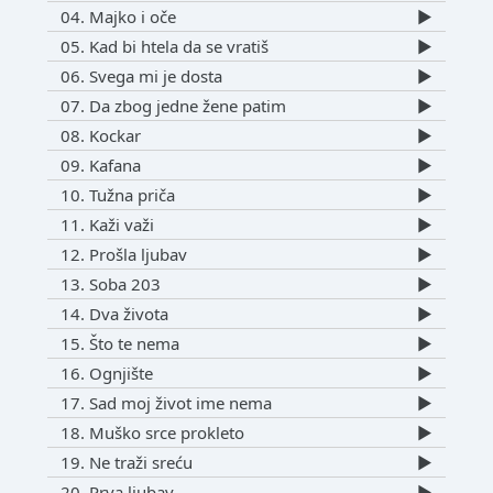
04. Majko i oče
▶️
05. Kad bi htela da se vratiš
▶️
06. Svega mi je dosta
▶️
07. Da zbog jedne žene patim
▶️
08. Kockar
▶️
09. Kafana
▶️
10. Tužna priča
▶️
11. Kaži važi
▶️
12. Prošla ljubav
▶️
13. Soba 203
▶️
14. Dva života
▶️
15. Što te nema
▶️
16. Ognjište
▶️
17. Sad moj život ime nema
▶️
18. Muško srce prokleto
▶️
19. Ne traži sreću
▶️
20. Prva ljubav
▶️