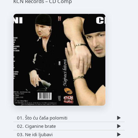
KCN Records – CD Comp
01. Što ću čaša polomiti
▶️
02. Ciganine brate
▶️
03. Ne idi ljubavi
▶️