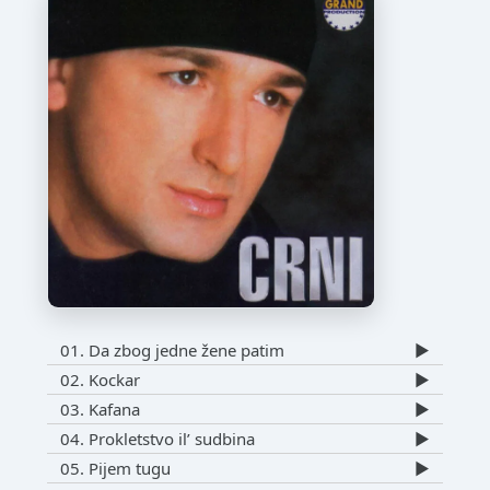
01. Da zbog jedne žene patim
▶️
02. Kockar
▶️
03. Kafana
▶️
04. Prokletstvo il’ sudbina
▶️
05. Pijem tugu
▶️