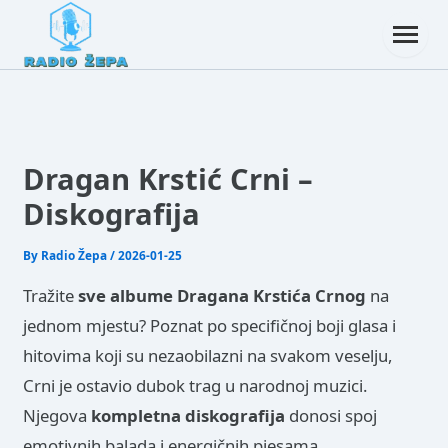
Dragan Krstić Crni –
Diskografija
By
Radio Žepa
/
2026-01-25
Tražite
sve albume Dragana Krstića Crnog
na
jednom mjestu? Poznat po specifičnoj boji glasa i
hitovima koji su nezaobilazni na svakom veselju,
Crni je ostavio dubok trag u narodnoj muzici.
Njegova
kompletna diskografija
donosi spoj
emotivnih balada i energičnih pjesama.