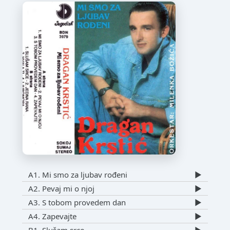
A1. Mi smo za ljubav rođeni
▶️
A2. Pevaj mi o njoj
▶️
A3. S tobom provedem dan
▶️
A4. Zapevajte
▶️
B1. Slušam srce
▶️