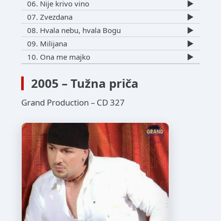
06. Nije krivo vino
▶️
07. Zvezdana
▶️
08. Hvala nebu, hvala Bogu
▶️
09. Milijana
▶️
10. Ona me majko
▶️
2005 – Tužna priča
Grand Production – CD 327