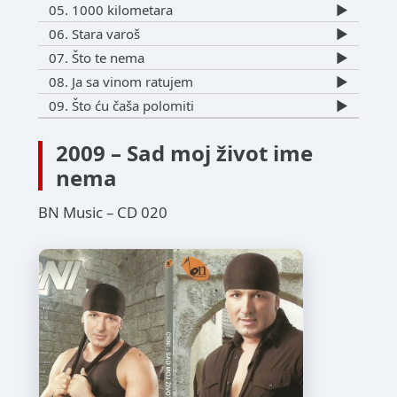
05. 1000 kilometara
▶️
06. Stara varoš
▶️
07. Što te nema
▶️
08. Ja sa vinom ratujem
▶️
09. Što ću čaša polomiti
▶️
2009 – Sad moj život ime
nema
BN Music – CD 020