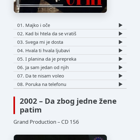
01. Majko i oče
▶️
02. Kad bi htela da se vratiš
▶️
03. Svega mi je dosta
▶️
04. Hvala ti hvala ljubavi
▶️
05. I planina da je prepreka
▶️
06. Ja sam jedan od njih
▶️
07. Da te nisam voleo
▶️
08. Poruka na telefonu
▶️
2002 – Da zbog jedne žene
patim
Grand Production – CD 156