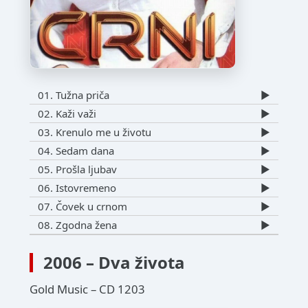
01. Tužna priča
▶️
02. Kaži važi
▶️
03. Krenulo me u životu
▶️
04. Sedam dana
▶️
05. Prošla ljubav
▶️
06. Istovremeno
▶️
07. Čovek u crnom
▶️
08. Zgodna žena
▶️
2006 – Dva života
Gold Music – CD 1203