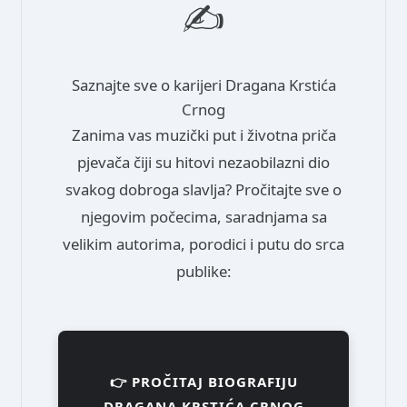
✍️
Saznajte sve o karijeri Dragana Krstića
Crnog
Zanima vas muzički put i životna priča
pjevača čiji su hitovi nezaobilazni dio
svakog dobroga slavlja? Pročitajte sve o
njegovim počecima, saradnjama sa
velikim autorima, porodici i putu do srca
publike:
👉 PROČITAJ BIOGRAFIJU
DRAGANA KRSTIĆA CRNOG