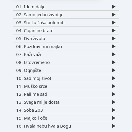
01. Idem dalje
▶️
02. Samo jedan život je
▶️
03. Što ću čaša polomiti
▶️
04. Ciganine brate
▶️
05. Dva života
▶️
06. Pozdravi mi majku
▶️
07. Kaži važi
▶️
08. Istovremeno
▶️
09. Ognjište
▶️
10. Sad moj život
▶️
11. Muško srce
▶️
12. Pali me sad
▶️
13. Svega mi je dosta
▶️
14. Soba 203
▶️
15. Majko i oče
▶️
16. Hvala nebu hvala Bogu
▶️