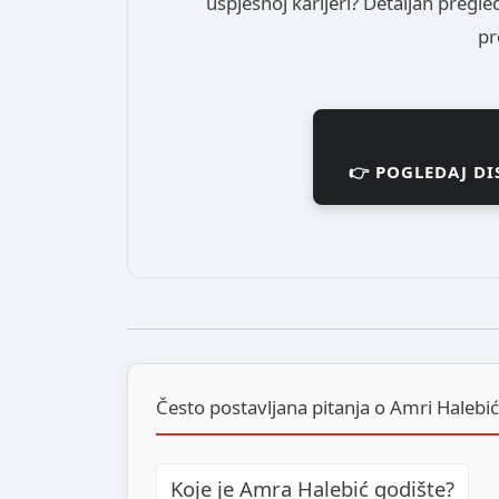
uspješnoj karijeri? Detaljan pregled
pr
👉 POGLEDAJ D
Često postavljana pitanja o Amri Halebi
Koje je Amra Halebić godište?