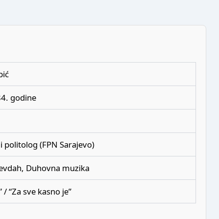
bić
84. godine
 politolog (FPN Sarajevo)
Sevdah, Duhovna muzika
” / “Za sve kasno je”