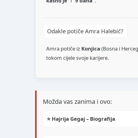
kasno je”
i
“9 dana”
.
Odakle potiče Amra Halebić?
Amra potiče iz
Konjica
(Bosna i Hercego
tokom cijele svoje karijere.
Možda vas zanima i ovo:
⭐ Hajrija Gegaj – Biografija