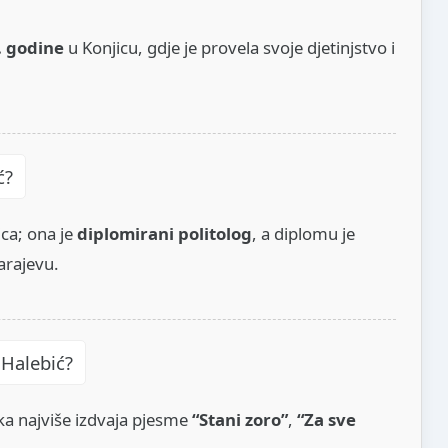
. godine
u Konjicu, gdje je provela svoje djetinjstvo i
ć?
ca; ona je
diplomirani politolog
, a diplomu je
arajevu.
 Halebić?
ika najviše izdvaja pjesme
“Stani zoro”
,
“Za sve