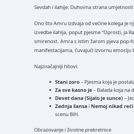
Sevdah i ilahije: Duhovna strana umjetnosti
Ono što Amru izdvaja od većine kolega je 
izvedbe ilahija, poput pjesme “Oprosti, ja Ra
smirenost. Amra s istim žarom pjeva pop-fo
manifestacijama, čuvajući izvornu emociju b
Najznačajniji hitovi:
Stani zoro
– Pjesma koja je postal
Za sve kasno je
– Balada koja na 
Devet dana (Sijalo je sunce)
– Je
Zadnja šansa
i
Nemoj nikad reći
scenu BiH.
Obrazovanje i životne prekretnice