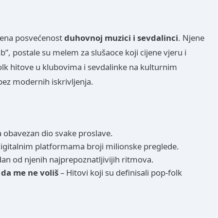
njena posvećenost
duhovnoj muzici i sevdalinci
. Njene
b”, postale su melem za slušaoce koji cijene vjeru i
lk hitove u klubovima i sevdalinke na kulturnim
ez modernih iskrivljenja.
a obavezan dio svake proslave.
digitalnim platformama broji milionske preglede.
dan od njenih najprepoznatljivijih ritmova.
 da me ne voliš
– Hitovi koji su definisali pop-folk