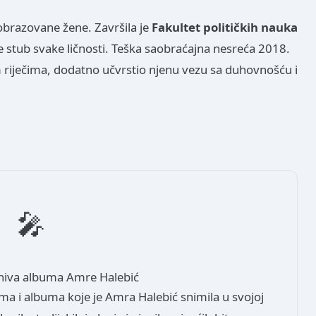
obrazovane žene. Završila je
Fakultet političkih nauka
e stub svake ličnosti. Teška saobraćajna nesreća 2018.
im riječima, dodatno učvrstio njenu vezu sa duhovnošću i
🎤
hiva albuma Amre Halebić
ma i albuma koje je Amra Halebić snimila u svojoj