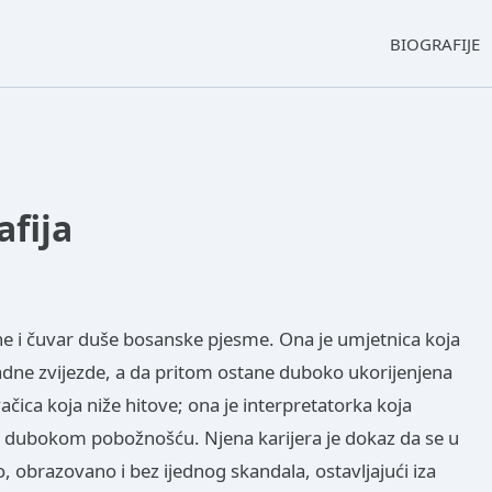
BIOGRAFIJE
afija
ine i čuvar duše bosanske pjesme. Ona je umjetnica koja
radne zvijezde, a da pritom ostane duboko ukorijenjena
ačica koja niže hitove; ona je interpretatorka koja
 s dubokom pobožnošću. Njena karijera je dokaz da se u
, obrazovano i bez ijednog skandala, ostavljajući iza