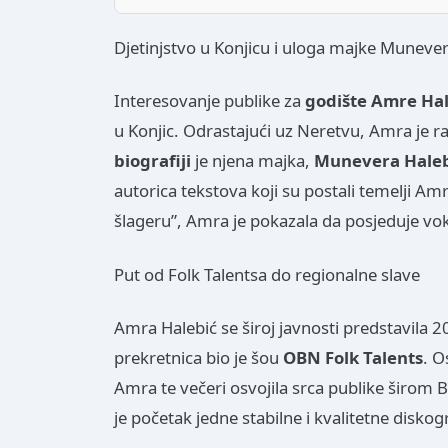
Djetinjstvo u Konjicu i uloga majke Muneve
Interesovanje publike za
godište Amre Ha
u Konjic. Odrastajući uz Neretvu, Amra je r
biografiji
je njena majka,
Munevera Haleb
autorica tekstova koji su postali temelji A
šlageru”, Amra je pokazala da posjeduje vok
Put od Folk Talentsa do regionalne slave
Amra Halebić se široj javnosti predstavila 2
prekretnica bio je šou
OBN Folk Talents
. O
Amra te večeri osvojila srca publike širom
je početak jedne stabilne i kvalitetne diskog