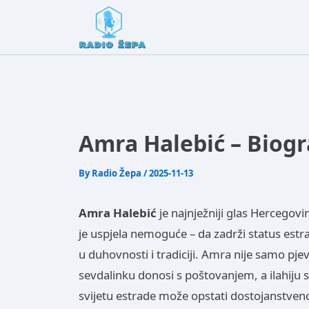
Amra Halebić – Biogr
By
Radio Žepa
/
2025-11-13
Amra Halebić
je najnježniji glas Hercegov
je uspjela nemoguće – da zadrži status est
u duhovnosti i tradiciji. Amra nije samo pjev
sevdalinku donosi s poštovanjem, a ilahiju
svijetu estrade može opstati dostojanstveno