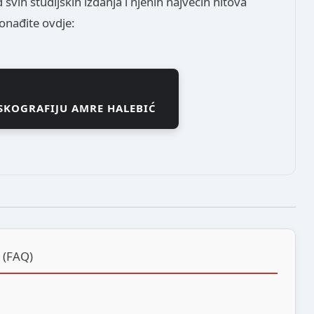
 svih studijskih izdanja i njenih najvećih hitova
onađite ovdje:
ISKOGRAFIJU AMRE HALEBIĆ
ć (FAQ)