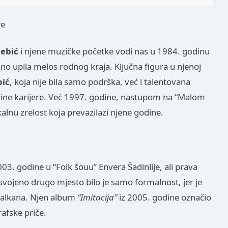
re
lebić
i njene muzičke početke vodi nas u 1984. godinu
ano upila melos rodnog kraja. Ključna figura u njenoj
ić
, koja nije bila samo podrška, već i talentovana
mrine karijere. Već 1997. godine, nastupom na “Malom
alnu zrelost koja prevazilazi njene godine.
003. godine u “Folk šouu” Envera Šadinlije, ali prava
svojeno drugo mjesto bilo je samo formalnost, jer je
 Balkana. Njen album
“Imitacija”
iz 2005. godine označio
rafske priče.