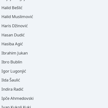
Halid Bešlić
Halid Muslimović
Haris Džinović
Hasan Dudić
Hasiba Agić
Ibrahim Jukan
Ibro Bublin
Igor Lugonjić
Ilda Šaulić
Indira Radić
Ipče Ahmedovski
Ivan Kukolj Kuki