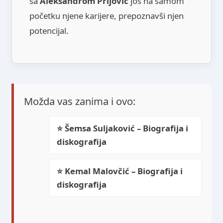
sa
Aleksandrom Prijović
još na samom
početku njene karijere, prepoznavši njen
potencijal.
Možda vas zanima i ovo:
⭐ Šemsa Suljaković – Biografija i
diskografija
⭐ Kemal Malovčić – Biografija i
diskografija