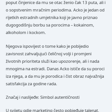
poput činjenice da mu se otac ženio čak 13 puta, ali i
o sopstvenim mračnim periodima. Acko je jedan od
rijetkih estradnih umjetnika koji je javno priznao
dugogodišnju borbu sa porocima – kokainom,
alkoholom i kockom.
Njegova ispovijest o tome kako je pobijedio
zavisnost zahvaljujući čeličnoj volji i promjeni
životnih prioriteta služi kao upozorenje, ali i nada
mnogima na estradi. Danas Acko ističe da su poroci
iza njega, a da mu je porodica i čist obraz najvažnija
satisfakcija za godine rada.
Značaj i naslijeđe: Simbol autentičnosti
U svijetu gdje marketing često pobjeđuje talenat,